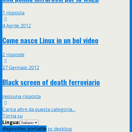
1 risposta
4 Aprile 2012
Come nasce Linux in un bel video
2 risposte
27 Gennaio 2012
Black screen of death ferroviario
nessuna risposta
Carica altre da questa categoria…
Torna su
Lingua:
dispositivo portatile
pc desktop