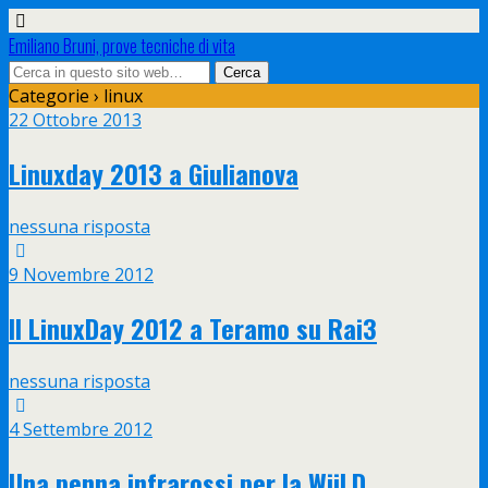
Emiliano Bruni, prove tecniche di vita
Categorie ›
linux
22 Ottobre 2013
Linuxday 2013 a Giulianova
nessuna risposta
9 Novembre 2012
Il LinuxDay 2012 a Teramo su Rai3
nessuna risposta
4 Settembre 2012
Una penna infrarossi per la WiiLD