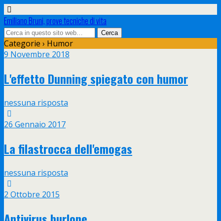
Emiliano Bruni, prove tecniche di vita
Categorie ›
Humor
9 Novembre 2018
L'effetto Dunning spiegato con humor
nessuna risposta
26 Gennaio 2017
La filastrocca dell'emogas
nessuna risposta
2 Ottobre 2015
Antivirus burlone